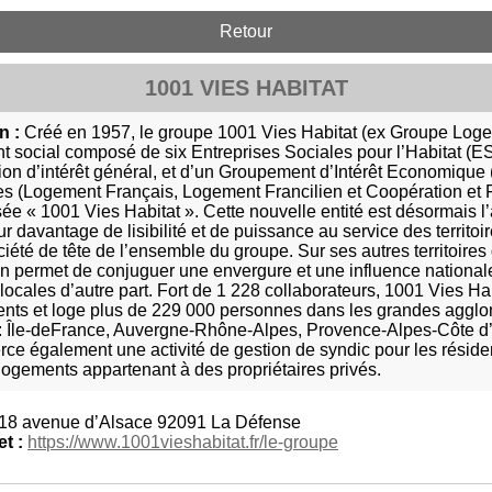
Retour
1001 VIES HABITAT
n :
Créé en 1957, le groupe 1001 Vies Habitat (ex Groupe Loge
t social composé de six Entreprises Sociales pour l’Habitat (E
on d’intérêt général, et d’un Groupement d’Intérêt Economique (
nes (Logement Français, Logement Francilien et Coopération et 
e « 1001 Vies Habitat ». Cette nouvelle entité est désormais l’
r davantage de lisibilité et de puissance au service des territoir
ciété de tête de l’ensemble du groupe. Sur ses autres territoires
n permet de conjuguer une envergure et une influence nationales
locales d’autre part. Fort de 1 228 collaborateurs, 1001 Vies H
nts et loge plus de 229 000 personnes dans les grandes agglo
 : Île-deFrance, Auvergne-Rhône-Alpes, Provence-Alpes-Côte d’
rce également une activité de gestion de syndic pour les réside
logements appartenant à des propriétaires privés.
18 avenue d’Alsace 92091 La Défense
et :
https://www.1001vieshabitat.fr/le-groupe