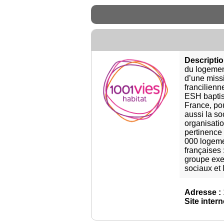
Descriptio
du logemen
d’une missi
francilien
ESH baptisé
France, pou
aussi la so
organisatio
pertinence 
000 logeme
françaises
groupe exe
sociaux et 
Adresse :
Site intern