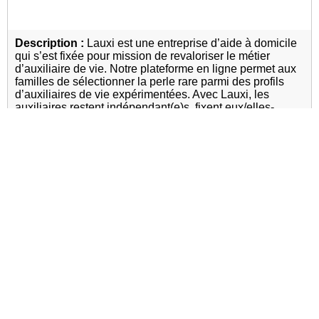
Description :
Lauxi est une entreprise d’aide à domicile
qui s’est fixée pour mission de revaloriser le métier
d’auxiliaire de vie. Notre plateforme en ligne permet aux
familles de sélectionner la perle rare parmi des profils
d’auxiliaires de vie expérimentées. Avec Lauxi, les
auxiliaires restent indépendant(e)s, fixent eux/elles-
mêmes leurs tarifs et travaillent en équipe.
Adresse :
58 rue de Monceau 75008 PARIS
Site internet :
https://lauxi.fr
Services à domicile
Aide aux aidants
Prestataire de
services