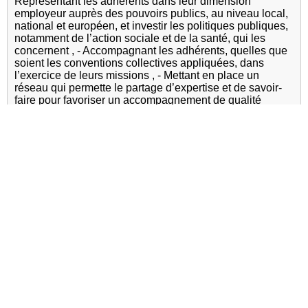
Représentant les adhérents dans leur dimension
employeur auprès des pouvoirs publics, au niveau local,
national et européen, et investir les politiques publiques,
notamment de l’action sociale et de la santé, qui les
concernent , - Accompagnant les adhérents, quelles que
soient les conventions collectives appliquées, dans
l’exercice de leurs missions , - Mettant en place un
réseau qui permette le partage d’expertise et de savoir-
faire pour favoriser un accompagnement de qualité
Adresse :
3 rue au maire 75003 PARIS
Site internet :
nexem.fr
Incubateurs, clusters, pôles de développement