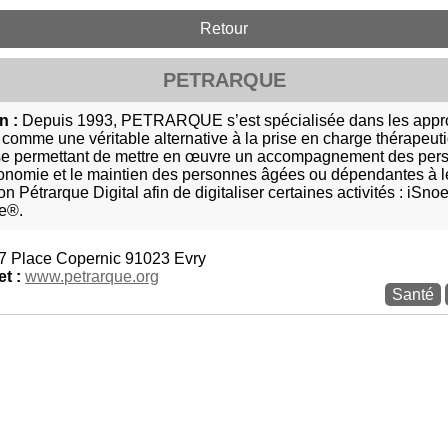
Retour
PETRARQUE
n :
Depuis 1993, PETRARQUE s’est spécialisée dans les appr
 comme une véritable alternative à la prise en charge thérapeu
e permettant de mettre en œuvre un accompagnement des perso
tonomie et le maintien des personnes âgées ou dépendantes à le
ion Pétrarque Digital afin de digitaliser certaines activités : iS
e®.
7 Place Copernic 91023 Evry
et :
www.petrarque.org
Santé