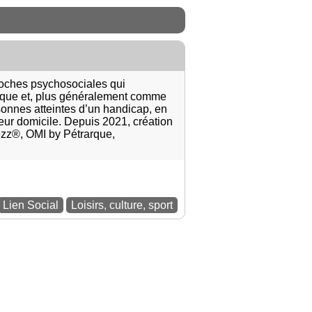
oches psychosociales qui
tique et, plus généralement comme
nnes atteintes d’un handicap, en
ur domicile. Depuis 2021, création
noezz®, OMI by Pétrarque,
Lien Social
Loisirs, culture, sport