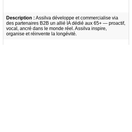
Description :
Assilva développe et commercialise via
des partenaires B2B un allié IA dédié aux 65+ — proactif,
vocal, ancré dans le monde réel. Assilva inspire,
organise et réinvente la longévité.
Adresse :
26 Rue Feydeau 75002 Paris
Site internet :
www.assilva.ai
Lien social
Loisirs, culture, sport
Prestataire de
services