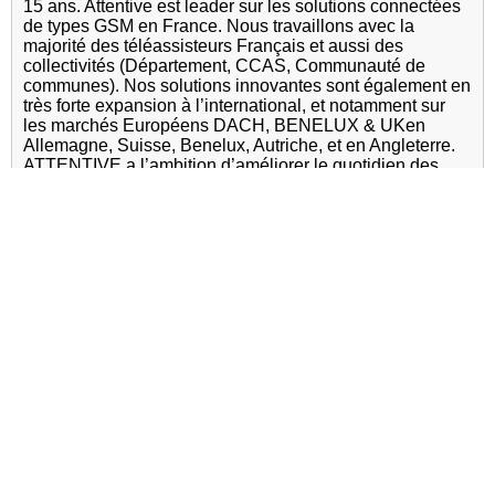
15 ans. Attentive est leader sur les solutions connectées
de types GSM en France. Nous travaillons avec la
majorité des téléassisteurs Français et aussi des
collectivités (Département, CCAS, Communauté de
communes). Nos solutions innovantes sont également en
très forte expansion à l’international, et notamment sur
les marchés Européens DACH, BENELUX & UKen
Allemagne, Suisse, Benelux, Autriche, et en Angleterre.
ATTENTIVE a l’ambition d’améliorer le quotidien des
aidé(e)s à domicile en développant des solutions
d’accompagnement adaptées et performantes. C’est au
travers de nos gammes LUNA que nous avons
développé un univers de produit répondant aux besoins
des professionnels du secteur, des aidée(s), des familles
et des aidants
Adresse :
5 rue Georges BESSE 34830 CLAPIERS
Site internet :
www.attentive-telecare.com
Sécurité et Assistance
Confort