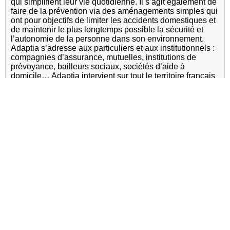
qui simplifient leur vie quotidienne. Il s’agit également de
faire de la prévention via des aménagements simples qui
ont pour objectifs de limiter les accidents domestiques et
de maintenir le plus longtemps possible la sécurité et
l’autonomie de la personne dans son environnement.
Adaptia s’adresse aux particuliers et aux institutionnels :
compagnies d’assurance, mutuelles, institutions de
prévoyance, bailleurs sociaux, sociétés d’aide à
domicile… Adaptia intervient sur tout le territoire français
en missionnant des ergothérapeutes diplômés et
expérimentés et propose différentes prestations :
diagnostics par téléphone ou visites à domicile par un
ergothérapeute, aides à la réalisation des devis et suivis
de la mise en place des préconisations.
Adresse :
6 rue Berthe 92700 Colombes
Site internet :
https://www.adaptia.fr/
Services à domicile
Prestataire de services