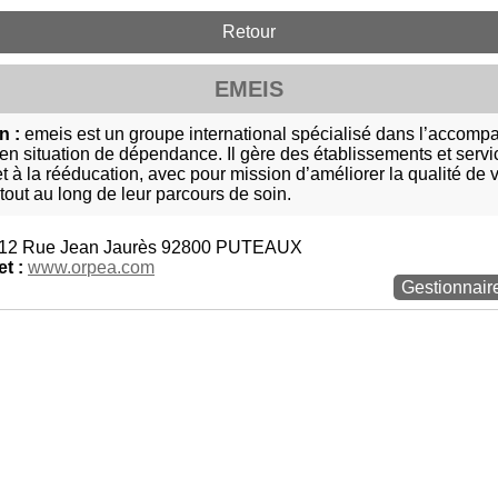
Retour
EMEIS
n :
emeis est un groupe international spécialisé dans l’accom
 en situation de dépendance. Il gère des établissements et serv
t à la rééducation, avec pour mission d’améliorer la qualité de
out au long de leur parcours de soin.
12 Rue Jean Jaurès 92800 PUTEAUX
et :
www.orpea.com
Gestionnair