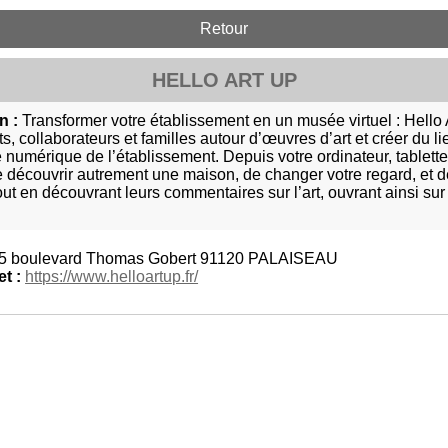
Retour
HELLO ART UP
n :
Transformer votre établissement en un musée virtuel : Hello Art
ts, collaborateurs et familles autour d’œuvres d’art et créer du l
e numérique de l’établissement. Depuis votre ordinateur, tablett
e découvrir autrement une maison, de changer votre regard, et 
out en découvrant leurs commentaires sur l’art, ouvrant ainsi s
5 boulevard Thomas Gobert 91120 PALAISEAU
et :
https://www.helloartup.fr/