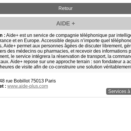
Retour
AIDE +
n :
Aide+ est un service de compagnie téléphonique par intelligen
France et en Europe. Accessible depuis n’importe quel télépho
, Aide+ permet aux personnes âgées de discuter librement, gére
vers des médecins ou pharmacies, et recevoir des informations pr
nt, le service intégrera la réservation de transport, la comman
aux. Aide+ repose sur une approche terrain : son fondateur a 
heures de visite afin de co-construire une solution véritableme
48 rue Bobillot 75013 Paris
et :
www.aide-plus.com
Services à