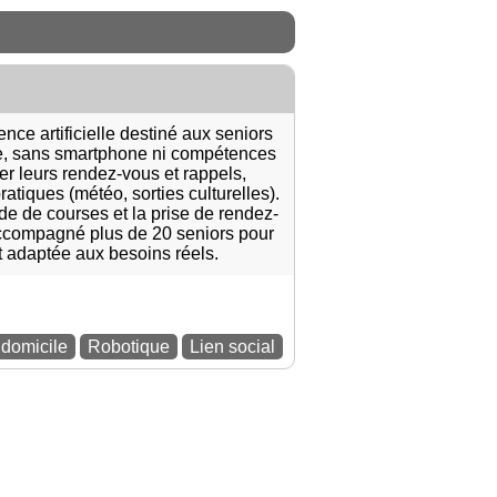
ce artificielle destiné aux seniors
ne, sans smartphone ni compétences
r leurs rendez-vous et rappels,
atiques (météo, sorties culturelles).
de de courses et la prise de rendez-
accompagné plus de 20 seniors pour
nt adaptée aux besoins réels.
 domicile
Robotique
Lien social