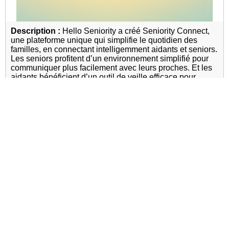
Description :
Hello Seniority a créé Seniority Connect,
une plateforme unique qui simplifie le quotidien des
familles, en connectant intelligemment aidants et seniors.
Les seniors profitent d’un environnement simplifié pour
communiquer plus facilement avec leurs proches. Et les
aidants bénéficient d’un outil de veille efficace pour
assurer un soutien continu aux seniors en toute sérénité.
Adresse :
60 rue François 1er 75008 Paris
Site internet :
www.helloseniority.com
Lien social
Aide aux aidants
Communication