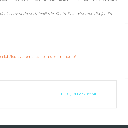
chissement du portefeuille de clients, il est dépourvu d’objectifs
pen-lab/les-evenements-de-la-communaute/
+ iCal / Outlook export