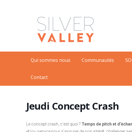
Qui sommes nous
Communautés
SO
Contact
Jeudi Concept Crash
Le concept crash, c’est quoi ?
Temps de pitch et d’écha
et/ou service pour s’assurer de son intérêt, challenger ses