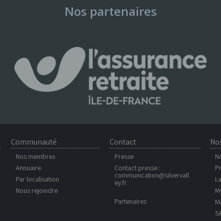
Nos partenaires
Communauté
Contact
No
Nos membres
Presse
N
Annuaire
Contact presse :
Pr
communication@silvervall
Par localisation
La
ey.fr
Nous rejoindre
My
Partenaires
Ma
Si