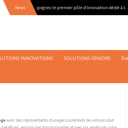
News
Rejoignez le premier pôle d'innovation dédié à la t
LUTIONS INNOVATIONS
SOLUTIONS SÉNIORS
Év
nge
avec des représentants d’usagers potentiels de votre produit
 bénéfices, enrichir ses fonctionnalités et bien sûr améliorer votre