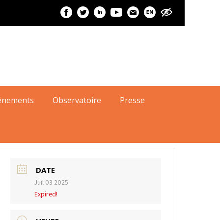
ransition démographique. On se retrouve
ici
pour l'adhésion !
énements
Observatoire
Presse
DATE
Juil 03 2025
Expired!