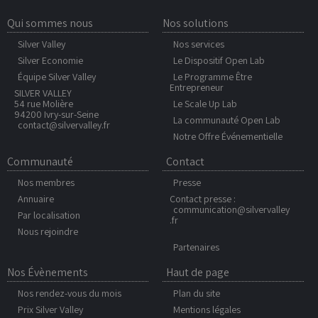
Qui sommes nous
Nos solutions
Silver Valley
Nos services
Silver Economie
Le Dispositif Open Lab
Équipe Silver Valley
Le Programme Être
Entrepreneur
SILVER VALLEY
54 rue Molière
Le Scale Up Lab
94200 Ivry-sur-Seine
La communauté Open Lab
contact@silvervalley.fr
Notre Offre Événementielle
Communauté
Contact
Nos membres
Presse
Annuaire
Contact presse :
communication@silvervalley
Par localisation
.fr
Nous rejoindre
Partenaires
Nos Évènements
Haut de page
Nos rendez-vous du mois
Plan du site
Prix Silver Valley
Mentions légales