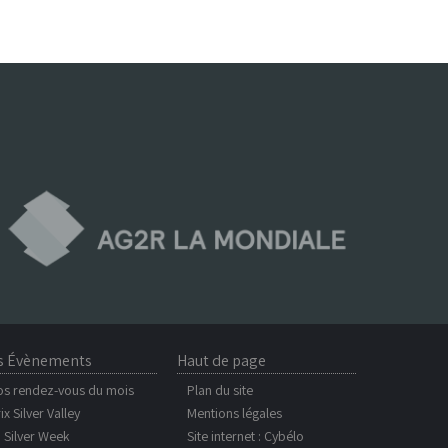
s Évènements
Haut de page
os rendez-vous du mois
Plan du site
ix Silver Valley
Mentions légales
 Silver Week
Site internet :
Cybélo