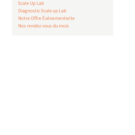
Scale Up Lab
Diagnostic Scale up Lab
Notre Offre Événementielle
Nos rendez-vous du mois