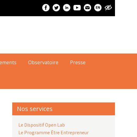
ition démographique. On se retrouve
ici
pour l'adhésion !
ements
Observatoire
Presse
Nos services
Le Dispositif Open Lab
Le Programme Être Entrepreneur