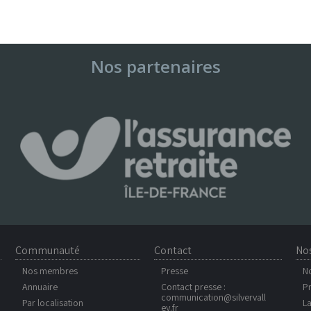
Nos partenaires
Communauté
Contact
No
Nos membres
Presse
N
Annuaire
Contact presse :
Pr
communication@silvervall
Par localisation
La
ey.fr