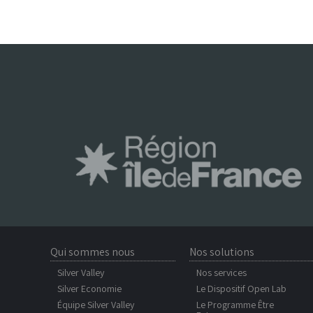
Qui sommes nous
Nos solutions
Silver Valley
Nos services
Silver Economie
Le Dispositif Open Lab
Équipe Silver Valley
Le Programme Être