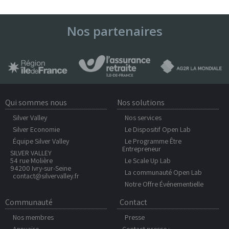
Nos partenaires
Qui sommes nous
Nos solutions
Silver Valley
Nos services
Silver Economie
Le Dispositif Open Lab
Équipe Silver Valley
Le Programme Être
Entrepreneur
SILVER VALLEY
54 rue Molière
Le Scale Up Lab
94200 Ivry-sur-Seine
La communauté Open Lab
contact@silvervalley.fr
Notre Offre Événementielle
Communauté
Contact
Nos membres
Presse