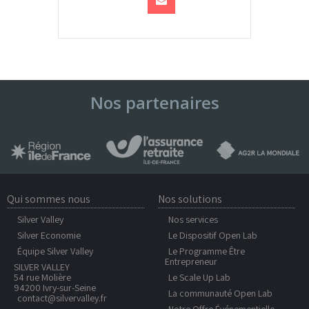
Nos partenaires
Qui sommes nous
Nos solutions
Silver Valley
Nos services
Silver Economie
Le Dispositif Open Lab
Équipe Silver Valley
Le Programme Être
Entrepreneur
SILVER VALLEY
54 rue Molière
Le Scale Up Lab
94200 Ivry-sur-Seine
La communauté Open Lab
contact@silvervalley.fr