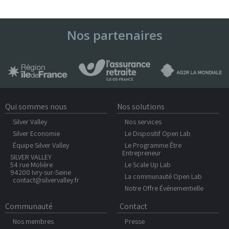
Nos partenaires
Qui sommes nous
Nos solutions
Silver Valley
Nos services
Silver Economie
Le Dispositif Open Lab
Équipe Silver Valley
Le Programme Être
Entrepreneur
SILVER VALLEY
54 rue Molière
Le Scale Up Lab
94200 Ivry-sur-Seine
La communauté Open Lab
contact@silvervalley.fr
Notre Offre Événementielle
Communauté
Contact
Nos membres
Presse