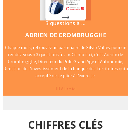
3 questions à …
ADRIEN DE CROMBRUGGHE
Chaque mois, retrouvez un partenaire de Silver Valley pour un
rendez-vous « 3 questions à… ». Ce mois-ci, c’est Adrien de
Crombrugghe, Directeur du Pôle Grand Age et Autonomie,
Direction de l’investissement de la banque des Territoires qui a
accepté de se plier à l’exercice.
👉🏻
à lire ici
CHIFFRES CLÉS