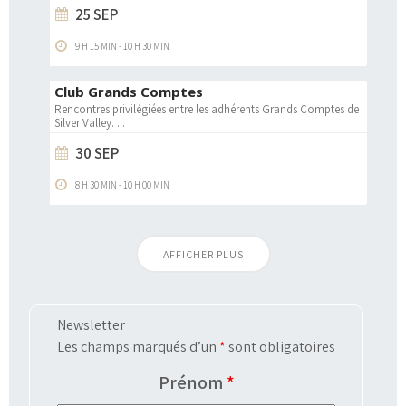
25 SEP
9 H 15 MIN
-
10 H 30 MIN
Club Grands Comptes
Rencontres privilégiées entre les adhérents Grands Comptes de
Silver Valley.
...
30 SEP
8 H 30 MIN
-
10 H 00 MIN
AFFICHER PLUS
Newsletter
Les champs marqués d’un
*
sont obligatoires
Prénom
*